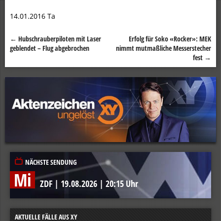
14.01.2016 Ta
←
Hubschrauberpiloten mit Laser
Erfolg für Soko «Rocker»: MEK
Beitragsnavigation
geblendet – Flug abgebrochen
nimmt mutmaßliche Messerstecher
fest
→
NÄCHSTE SENDUNG
Mi
ZDF
|
19.08.2026
|
20:15 Uhr
AKTUELLE FÄLLE AUS XY