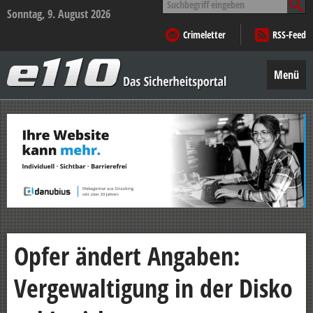
nach:
Sonntag, 9. August 2026
Crimeletter
RSS-Feed
e110
–
Menü
Das
Sicherheitsportal
Zum
Inhalt
springen
Opfer ändert Angaben:
Vergewaltigung in der Disko