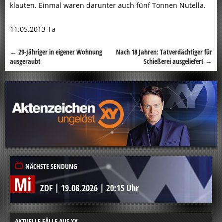
klauten. Einmal waren darunter auch fünf Tonnen Nutella.
11.05.2013 Ta
←
29-Jähriger in eigener Wohnung
Nach 18 Jahren: Tatverdächtiger für
Beitragsnavigation
ausgeraubt
Schießerei ausgeliefert
→
NÄCHSTE SENDUNG
Mi
ZDF
|
19.08.2026
|
20:15 Uhr
AKTUELLE FÄLLE AUS XY