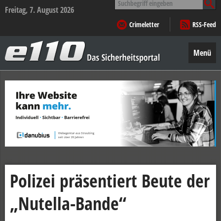
nach:
Freitag, 7. August 2026
Crimeletter
RSS-Feed
e110
–
Menü
Das
Sicherheitsportal
Zum
Inhalt
springen
Polizei präsentiert Beute der
„Nutella-Bande“