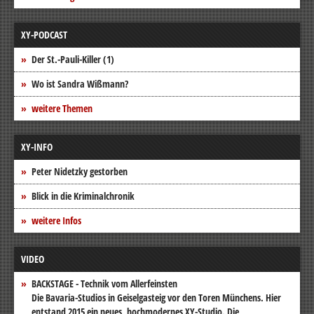
XY-PODCAST
Der St.-Pauli-Killer (1)
Wo ist Sandra Wißmann?
weitere Themen
XY-INFO
Peter Nidetzky gestorben
Blick in die Kriminalchronik
weitere Infos
VIDEO
BACKSTAGE - Technik vom Allerfeinsten
Die Bavaria-Studios in Geiselgasteig vor den Toren Münchens. Hier
entstand 2015 ein neues, hochmodernes XY-Studio. Die