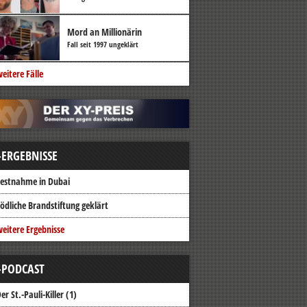
Mord an Millionärin
Fall seit 1997 ungeklärt
eitere Fälle
-ERGEBNISSE
estnahme in Dubai
ödliche Brandstiftung geklärt
eitere Ergebnisse
-PODCAST
er St.-Pauli-Killer (1)