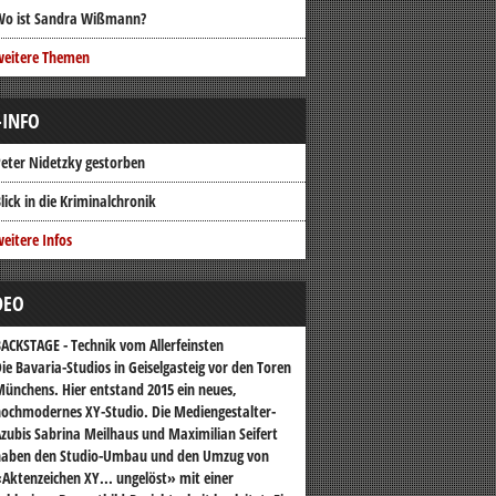
Wo ist Sandra Wißmann?
weitere Themen
-INFO
eter Nidetzky gestorben
lick in die Kriminalchronik
eitere Infos
DEO
ACKSTAGE - Technik vom Allerfeinsten
ie Bavaria-Studios in Geiselgasteig vor den Toren
ünchens. Hier entstand 2015 ein neues,
ochmodernes XY-Studio. Die Mediengestalter-
zubis Sabrina Meilhaus und Maximilian Seifert
haben den Studio-Umbau und den Umzug von
Aktenzeichen XY... ungelöst» mit einer