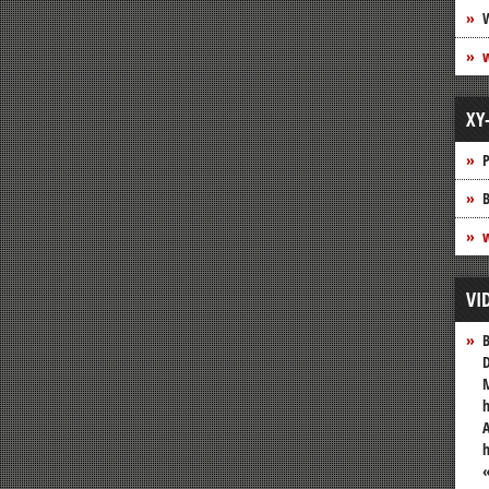
XY
P
B
w
VI
B
D
M
h
A
«