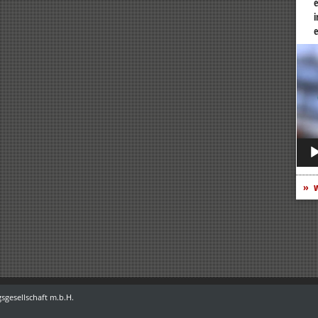
e
i
e
Vide
Play
w
sgesellschaft m.b.H.