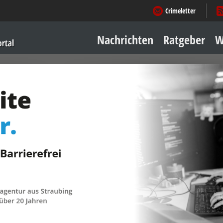
Crimeletter
Nachrichten
Ratgeber
W
Sicher zu Hause
Sicher unterwegs
Geld & Einkauf
Amore & mehr
Mobiles Leben
Arbeitsleben