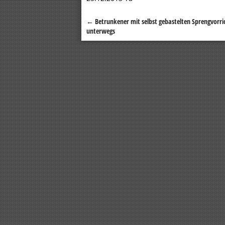
←
Betrunkener mit selbst gebastelten Sprengvorr
Beitragsnavigation
unterwegs