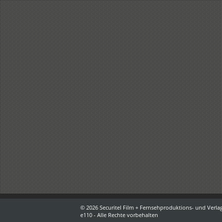
© 2026 Securitel Film + Fernsehproduktions- und Verlag
e110 - Alle Rechte vorbehalten