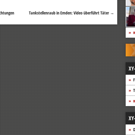
ichtungen
Tankstellenraub in Emden: Video überführt Täter
→
w
XY
F
T
w
XY
D