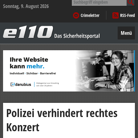
nach:
Sonntag, 9. August 2026
Crimeletter
RSS-Feed
e110
–
Menü
Das
Sicherheitsportal
Zum
Inhalt
springen
Polizei verhindert rechtes
Konzert