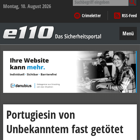
nach:
Montag, 10. August 2026
Crimeletter
RSS-Feed
e110
–
Menü
Das
Sicherheitsportal
Zum
Inhalt
springen
Portugiesin von
Unbekanntem fast getötet