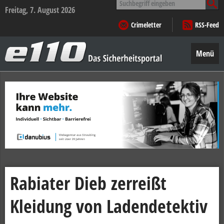
nach:
Freitag, 7. August 2026
Crimeletter
RSS-Feed
e110
–
Menü
Das
Sicherheitsportal
Zum
Inhalt
springen
Rabiater Dieb zerreißt
Kleidung von Ladendetektiv