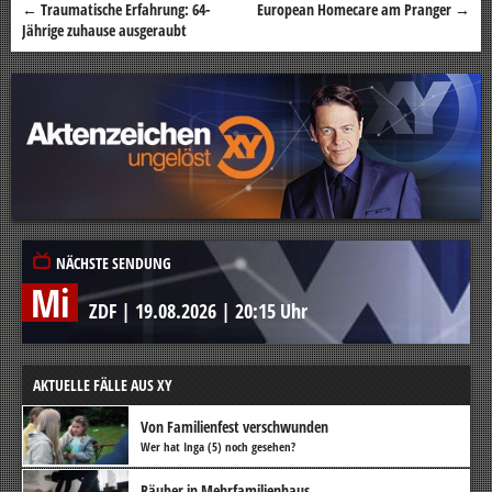
←
Traumatische Erfahrung: 64-
European Homecare am Pranger
→
Beitragsnavigation
Jährige zuhause ausgeraubt
NÄCHSTE SENDUNG
Mi
ZDF
|
19.08.2026
|
20:15 Uhr
AKTUELLE FÄLLE AUS XY
Von Familienfest verschwunden
Wer hat Inga (5) noch gesehen?
Räuber in Mehrfamilienhaus