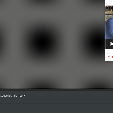
G
Vide
Play
w
sgesellschaft m.b.H.