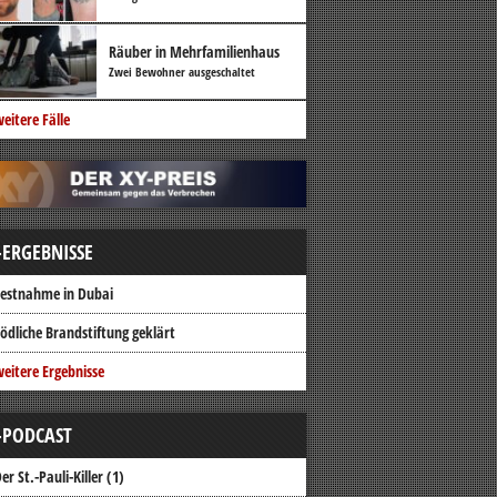
Räuber in Mehrfamilienhaus
Zwei Bewohner ausgeschaltet
eitere Fälle
-ERGEBNISSE
estnahme in Dubai
ödliche Brandstiftung geklärt
eitere Ergebnisse
-PODCAST
er St.-Pauli-Killer (1)