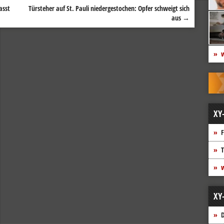
asst
Türsteher auf St. Pauli niedergestochen: Opfer schweigt sich
aus
→
w
XY
F
T
w
XY
D