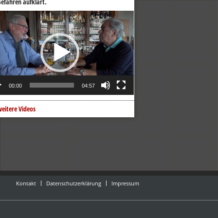
efahren aufklärt.
o-
er
00:00
04:57
eitere Videos
Kontakt
Datenschutzerklärung
Impressum