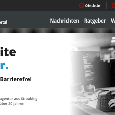
Crimeletter
Nachrichten
Ratgeber
W
Sicher zu Hause
Sicher unterwegs
Geld & Einkauf
Amore & mehr
Mobiles Leben
Arbeitsleben