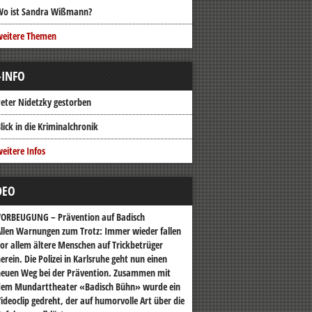
Wo ist Sandra Wißmann?
weitere Themen
-INFO
eter Nidetzky gestorben
lick in die Kriminalchronik
eitere Infos
DEO
VORBEUGUNG – Prävention auf Badisch
llen Warnungen zum Trotz: Immer wieder fallen
or allem ältere Menschen auf Trickbetrüger
erein. Die Polizei in Karlsruhe geht nun einen
euen Weg bei der Prävention. Zusammen mit
dem Mundarttheater «Badisch Bühn» wurde ein
ideoclip gedreht, der auf humorvolle Art über die