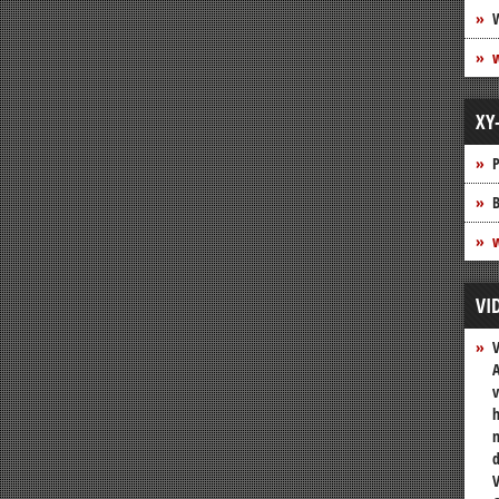
XY
P
B
w
VI
A
v
h
n
V