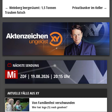
←
Weinberg leergeräumt: 1,5 Tonnen
Privatbunker im Keller
→
Beitragsnavigation
Trauben futsch
NÄCHSTE SENDUNG
Mi
ZDF
|
19.08.2026
|
20:15 Uhr
AKTUELLE FÄLLE AUS XY
Von Familienfest verschwunden
Wer hat Inga (5) noch gesehen?