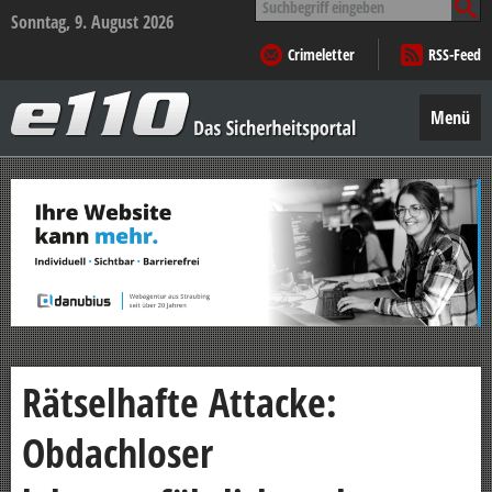
nach:
Sonntag, 9. August 2026
Crimeletter
RSS-Feed
e110
–
Menü
Das
Sicherheitsportal
Zum
Inhalt
springen
Rätselhafte Attacke:
Obdachloser