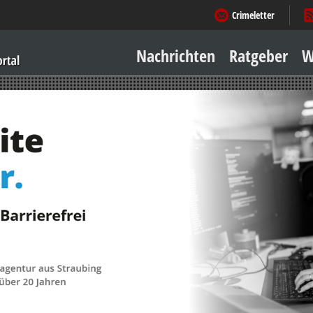
Crimeletter
Nachrichten
Ratgeber
W
Sicher zu Hause
Sicher unterwegs
Geld & Einkauf
Amore & mehr
Mobiles Leben
Arbeitsleben