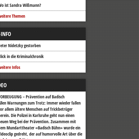
Wo ist Sandra Wißmann?
weitere Themen
-INFO
eter Nidetzky gestorben
lick in die Kriminalchronik
eitere Infos
DEO
VORBEUGUNG – Prävention auf Badisch
llen Warnungen zum Trotz: Immer wieder fallen
or allem ältere Menschen auf Trickbetrüger
erein. Die Polizei in Karlsruhe geht nun einen
euen Weg bei der Prävention. Zusammen mit
dem Mundarttheater «Badisch Bühn» wurde ein
ideoclip gedreht, der auf humorvolle Art über die