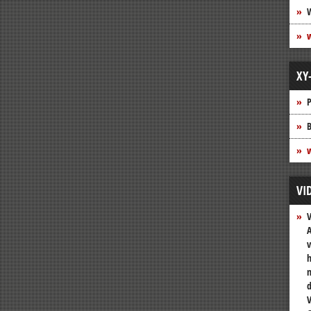
XY
P
B
w
VI
A
v
h
n
V