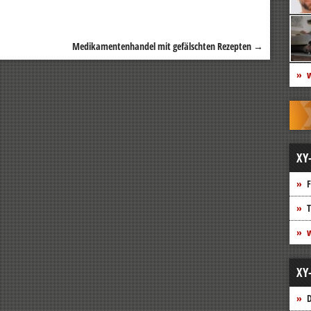
Medikamentenhandel mit gefälschten Rezepten
→
w
XY
F
T
w
XY
D