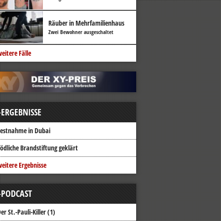
Räuber in Mehrfamilienhaus
Zwei Bewohner ausgeschaltet
eitere Fälle
-ERGEBNISSE
estnahme in Dubai
ödliche Brandstiftung geklärt
eitere Ergebnisse
-PODCAST
er St.-Pauli-Killer (1)