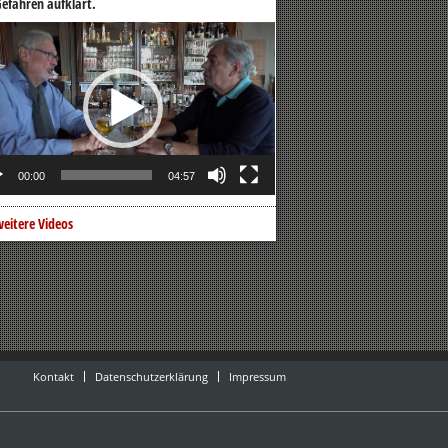
efahren aufklärt.
o-
er
00:00
04:57
eitere Videos
Kontakt
Datenschutzerklärung
Impressum