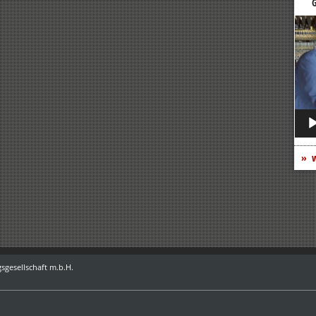
G
Vide
Play
w
sgesellschaft m.b.H.