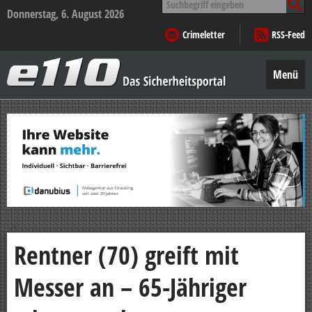
nach:
Donnerstag, 6. August 2026
Crimeletter
RSS-Feed
e110
–
Menü
Das
Sicherheitsportal
Zum
Inhalt
springen
Rentner (70) greift mit
Messer an – 65-Jähriger