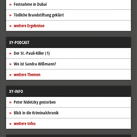
Festnahme in Dubai
Tödliche Brandstiftung geklärt
weitere Ergebnisse
XY-PODCAST
Der St.-Pauli-Killer (1)
Wo ist Sandra Wißmann?
weitere Themen
XY-INFO
Peter Nidetzky gestorben
Blick in die Kriminalchronik
weitere Infos