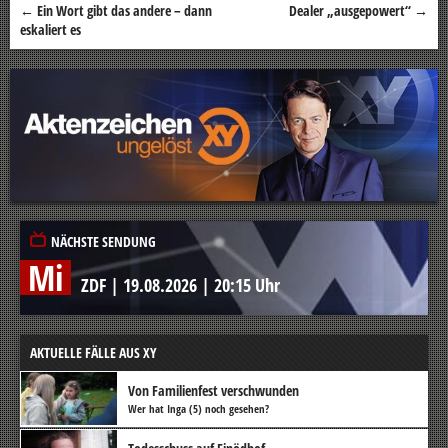
←
Ein Wort gibt das andere – dann
Dealer „ausgepowert“
→
Beitragsnavigation
eskaliert es
NÄCHSTE SENDUNG
Mi
ZDF
|
19.08.2026
|
20:15 Uhr
AKTUELLE FÄLLE AUS XY
Von Familienfest verschwunden
Wer hat Inga (5) noch gesehen?