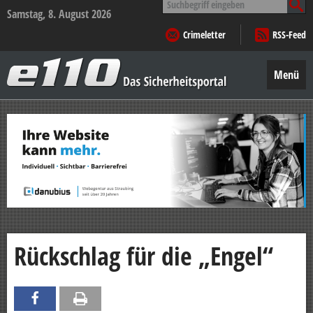
nach:
Samstag, 8. August 2026
Crimeletter
RSS-Feed
e110
–
Menü
Das
Sicherheitsportal
Zum
Inhalt
springen
Rückschlag für die „Engel“