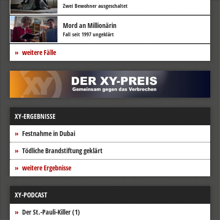
Zwei Bewohner ausgeschaltet
Mord an Millionärin
Fall seit 1997 ungeklärt
weitere Fälle
XY-ERGEBNISSE
Festnahme in Dubai
Tödliche Brandstiftung geklärt
weitere Ergebnisse
XY-PODCAST
Der St.-Pauli-Killer (1)