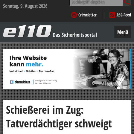
nach:
Sonntag, 9. August 2026
Crimeletter
RSS-Feed
e110
–
Menü
Das
Sicherheitsportal
Zum
Inhalt
springen
Schießerei im Zug:
Tatverdächtiger schweigt