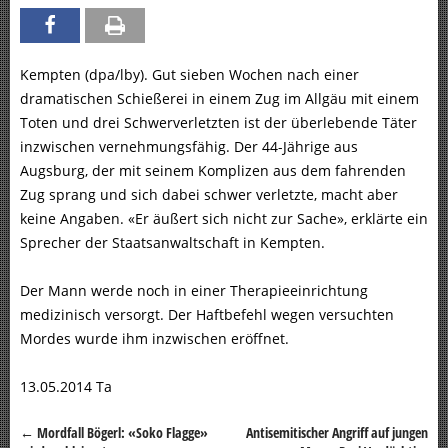
Kempten (dpa/lby). Gut sieben Wochen nach einer
dramatischen Schießerei in einem Zug im Allgäu mit einem
Toten und drei Schwerverletzten ist der überlebende Täter
inzwischen vernehmungsfähig. Der 44-Jährige aus
Augsburg, der mit seinem Komplizen aus dem fahrenden
Zug sprang und sich dabei schwer verletzte, macht aber
keine Angaben. «Er äußert sich nicht zur Sache», erklärte ein
Sprecher der Staatsanwaltschaft in Kempten.
Der Mann werde noch in einer Therapieeinrichtung
medizinisch versorgt. Der Haftbefehl wegen versuchten
Mordes wurde ihm inzwischen eröffnet.
13.05.2014 Ta
←
Mordfall Bögerl: «Soko Flagge»
Antisemitischer Angriff auf jungen
Beitragsnavigation