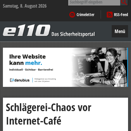
nach:
Samstag, 8. August 2026
Crimeletter
RSS-Feed
e110
–
Menü
Das
Sicherheitsportal
Zum
Inhalt
springen
Schlägerei-Chaos vor
Internet-Café