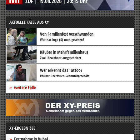
ZDF
|
19.08.2026
|
20:15 Uhr
AKTUELLE FÄLLE AUS XY
Von Familienfest verschwunden
Wer hat Inga (5) noch gesehen?
Räuber in Mehrfamilienhaus
Zwei Bewohner ausgeschaltet
Wer erkennt das Tattoo?
Räuber überfallen Schmuckgeschäft
weitere Fälle
XY-ERGEBNISSE
Festnahme in Dubai