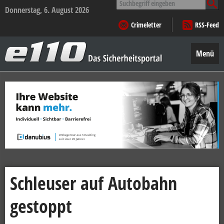
nach:
Donnerstag, 6. August 2026
Crimeletter
RSS-Feed
e110
–
Menü
Das
Sicherheitsportal
Zum
Inhalt
springen
Schleuser auf Autobahn
gestoppt