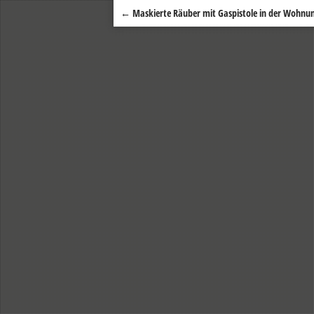
←
Maskierte Räuber mit Gaspistole in der Wohnu
Beitragsnavigation