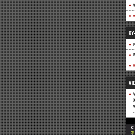
XY
P
B
w
VI
V
X
v
-
Vide
Play