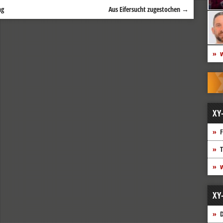
ng
Aus Eifersucht zugestochen
→
w
XY
F
T
w
XY
D