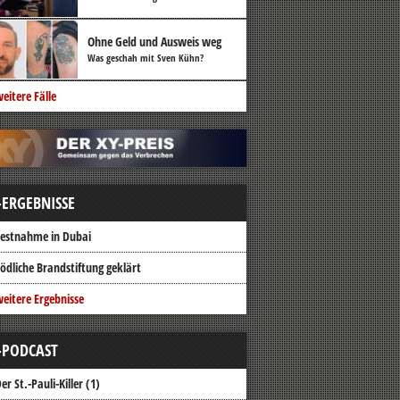
Ohne Geld und Ausweis weg
Was geschah mit Sven Kühn?
eitere Fälle
-ERGEBNISSE
estnahme in Dubai
ödliche Brandstiftung geklärt
eitere Ergebnisse
-PODCAST
er St.-Pauli-Killer (1)