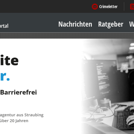
Crimeletter
Nachrichten
Ratgeber
W
Sicher zu Hause
Sicher unterwegs
Geld & Einkauf
Amore & mehr
Mobiles Leben
Arbeitsleben