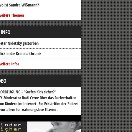
Wo ist Sandra Wißmann?
weitere Themen
-INFO
eter Nidetzky gestorben
lick in die Kriminalchronik
eitere Infos
DEO
ORBEUGUNG - "Surfen Kids sicher?"
Y-Moderator Rudi Cerne über das Surfverhalten
on Kindern im Internet. Ein Erklärfilm der Polizei
 vor allem für «ahnungslose Eltern».
o-
er