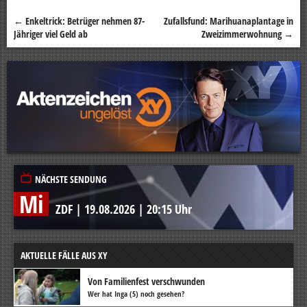
←
Enkeltrick: Betrüger nehmen 87-
Zufallsfund: Marihuanaplantage in
Beitragsnavigation
Jähriger viel Geld ab
Zweizimmerwohnung
→
NÄCHSTE SENDUNG
Mi
ZDF
|
19.08.2026
|
20:15 Uhr
AKTUELLE FÄLLE AUS XY
Von Familienfest verschwunden
Wer hat Inga (5) noch gesehen?