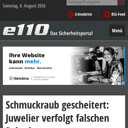
nach:
Samstag, 8. August 2026
Crimeletter
RSS-Feed
e110
–
Menü
Das
Sicherheitsportal
Zum
Inhalt
springen
Schmuckraub gescheitert:
Juwelier verfolgt falschen