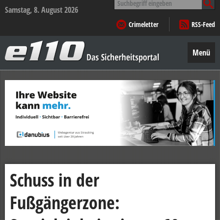
nach:
Samstag, 8. August 2026
Crimeletter
RSS-Feed
e110
–
Menü
Das
Sicherheitsportal
Zum
Inhalt
springen
Schuss in der
Fußgängerzone: