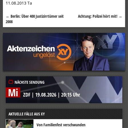
11.08.2013 Ta
←
Berlin: Über 400 Justizirrtümer seit
Achtung: Polizei hört mit!
→
Beitragsnavigation
2008
NÄCHSTE SENDUNG
Mi
ZDF
|
19.08.2026
|
20:15 Uhr
AKTUELLE FÄLLE AUS XY
Von Familienfest verschwunden