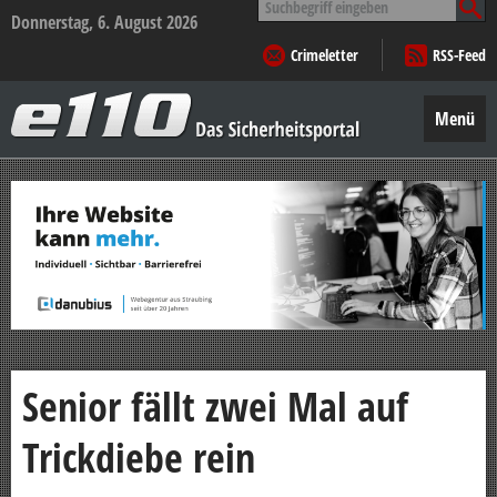
nach:
Donnerstag, 6. August 2026
Crimeletter
RSS-Feed
e110
–
Menü
Das
Sicherheitsportal
Zum
Inhalt
springen
Senior fällt zwei Mal auf
Trickdiebe rein