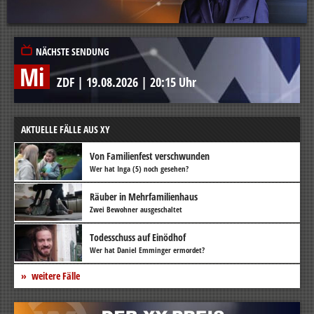
NÄCHSTE SENDUNG
Mi
ZDF
|
19.08.2026
|
20:15 Uhr
AKTUELLE FÄLLE AUS XY
Von Familienfest verschwunden
Wer hat Inga (5) noch gesehen?
Räuber in Mehrfamilienhaus
Zwei Bewohner ausgeschaltet
Todesschuss auf Einödhof
Wer hat Daniel Emminger ermordet?
weitere Fälle