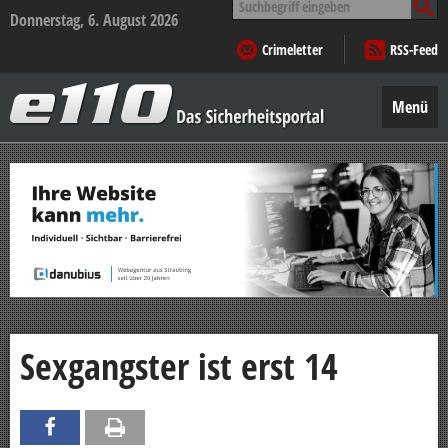
nach:
Donnerstag, 6. August 2026
Crimeletter
RSS-Feed
e110
–
Menü
Das
Sicherheitsportal
Zum
Inhalt
springen
Sexgangster ist erst 14