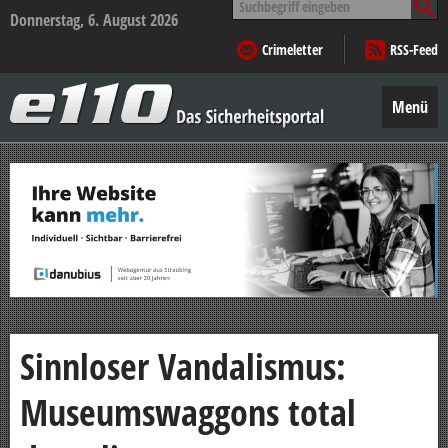
nach:
Donnerstag, 6. August 2026
Crimeletter
RSS-Feed
e110
–
Menü
Das
Sicherheitsportal
Zum
Inhalt
springen
Sinnloser Vandalismus:
Museumswaggons total