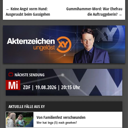
←
Keine Angst vorm Hund:
Gummihammer-Mord: War Ehefrau
Beitragsnavigation
Ausgeraubt beim Gassigehen
die Auftraggeberin?
→
NÄCHSTE SENDUNG
Mi
ZDF
|
19.08.2026
|
20:15 Uhr
AKTUELLE FÄLLE AUS XY
Von Familienfest verschwunden
Wer hat Inga (5) noch gesehen?