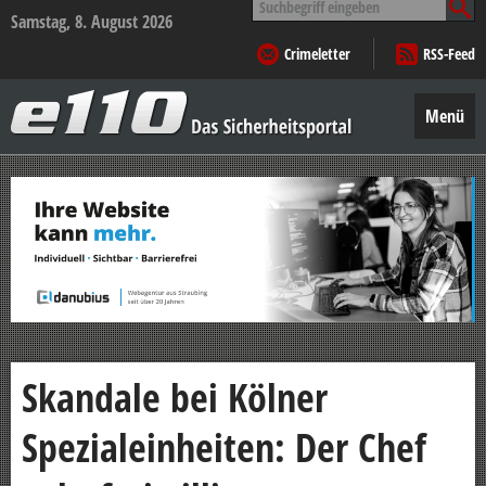
nach:
Samstag, 8. August 2026
Crimeletter
RSS-Feed
e110
–
Menü
Das
Sicherheitsportal
Zum
Inhalt
springen
Skandale bei Kölner
Spezialeinheiten: Der Chef