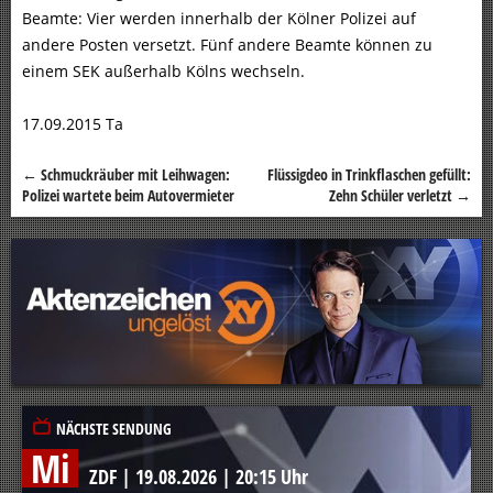
Beamte: Vier werden innerhalb der Kölner Polizei auf
andere Posten versetzt. Fünf andere Beamte können zu
einem SEK außerhalb Kölns wechseln.
17.09.2015 Ta
←
Schmuckräuber mit Leihwagen:
Flüssigdeo in Trinkflaschen gefüllt:
Beitragsnavigation
Polizei wartete beim Autovermieter
Zehn Schüler verletzt
→
NÄCHSTE SENDUNG
Mi
ZDF
|
19.08.2026
|
20:15 Uhr