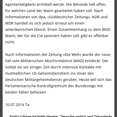
Agententätigkeit» ermittelt werde. Die Behörde ließ offen,
für welches Land der Mann gearbeitet haben soll. Nach
Informationen von dpa, «Süddeutscher Zeitung», NDR und
WDR handelt es sich jedoch erneut um einen
amerikanischen Dienst. Einen Zusammenhang zu dem BND-
Mann, der für die CIA spioniert haben soll, gibt es offenbar
nicht.
Nach Informationen der Zeitung «Die Welt» wurde der neue
Fall vom Militärischen Abschirmdienst (MAD) entdeckt. Der
Soldat sei vor einiger Zeit durch intensive Kontakte mit
mutmaßlichen US-Geheimdienstlern ins Visier des
deutschen Militärgeheimdiensts geraten. Heute will sich das
Parlamentarische Kontrollgremium des Bundestags mit
beiden Fällen befassen.
10.07.2014 Ta
←
Rechte Schläger bei Public Viewing:
Tierquäler verletzt zwei Zirkuspferde