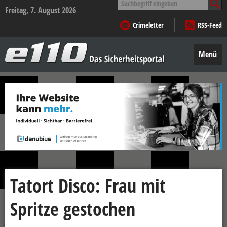
nach:
Freitag, 7. August 2026
Crimeletter
RSS-Feed
e110
–
Menü
Das
Sicherheitsportal
Zum
Inhalt
springen
Tatort Disco: Frau mit
Spritze gestochen