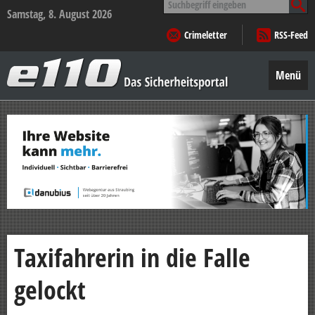
nach:
Samstag, 8. August 2026
Crimeletter
RSS-Feed
e110
–
Menü
Das
Sicherheitsportal
Zum
Inhalt
springen
Taxifahrerin in die Falle
gelockt