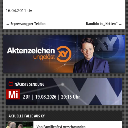
16.04.2011 dv
←
Erpressung per Telefon
Bandido in „Ketten“
→
Beitragsnavigation
NÄCHSTE SENDUNG
Mi
ZDF
|
19.08.2026
|
20:15 Uhr
AKTUELLE FÄLLE AUS XY
Von Familienfest verschwunden