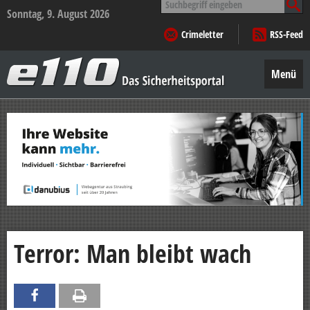
nach:
Sonntag, 9. August 2026
Crimeletter
RSS-Feed
e110
–
Menü
Das
Sicherheitsportal
Zum
Inhalt
springen
Terror: Man bleibt wach