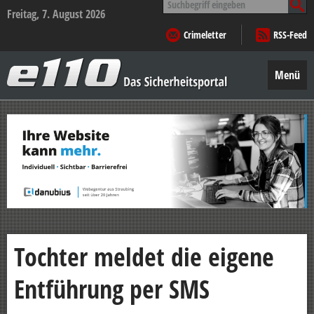
nach:
Freitag, 7. August 2026
Crimeletter
RSS-Feed
e110
–
Menü
Das
Sicherheitsportal
Zum
Inhalt
springen
Tochter meldet die eigene
Entführung per SMS