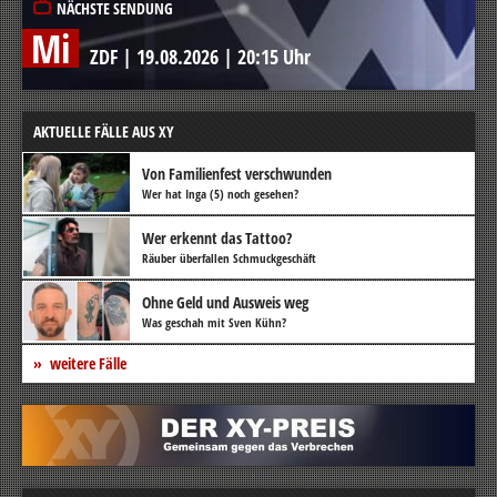
NÄCHSTE SENDUNG
Mi
ZDF
|
19.08.2026
|
20:15 Uhr
AKTUELLE FÄLLE AUS XY
Von Familienfest verschwunden
Wer hat Inga (5) noch gesehen?
Wer erkennt das Tattoo?
Räuber überfallen Schmuckgeschäft
Ohne Geld und Ausweis weg
Was geschah mit Sven Kühn?
weitere Fälle