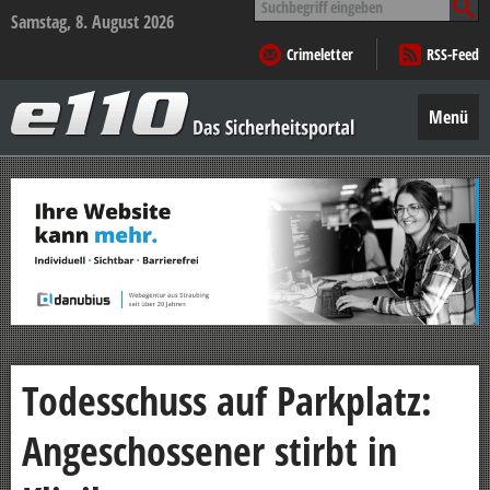
nach:
Samstag, 8. August 2026
Crimeletter
RSS-Feed
e110
–
Menü
Das
Sicherheitsportal
Zum
Inhalt
springen
Todesschuss auf Parkplatz:
Angeschossener stirbt in