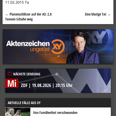
11.02.2015 Ta
←
Planenschlitzer auf der A3: 2,8
Eine blutige Tat
→
Beitragsnavigation
Tonnen Schuhe weg
NÄCHSTE SENDUNG
Mi
ZDF
|
19.08.2026
|
20:15 Uhr
AKTUELLE FÄLLE AUS XY
Von Familienfest verschwunden