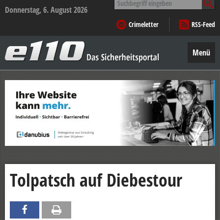
nach:
Donnerstag, 6. August 2026
Crimeletter
RSS-Feed
e110
–
Menü
Das
Sicherheitsportal
Zum
Inhalt
springen
Tolpatsch auf Diebestour