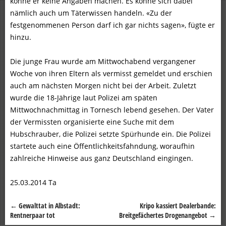
könne er keine Angaben machen. Es könne sich dabei
nämlich auch um Täterwissen handeln. «Zu der
festgenommenen Person darf ich gar nichts sagen», fügte er
hinzu.
Die junge Frau wurde am Mittwochabend vergangener
Woche von ihren Eltern als vermisst gemeldet und erschien
auch am nächsten Morgen nicht bei der Arbeit. Zuletzt
wurde die 18-Jährige laut Polizei am späten
Mittwochnachmittag in Tornesch lebend gesehen. Der Vater
der Vermissten organisierte eine Suche mit dem
Hubschrauber, die Polizei setzte Spürhunde ein. Die Polizei
startete auch eine Öffentlichkeitsfahndung, woraufhin
zahlreiche Hinweise aus ganz Deutschland eingingen.
25.03.2014 Ta
←
Gewalttat in Albstadt:
Kripo kassiert Dealerbande:
Beitragsnavigation
Rentnerpaar tot
Breitgefächertes Drogenangebot
→