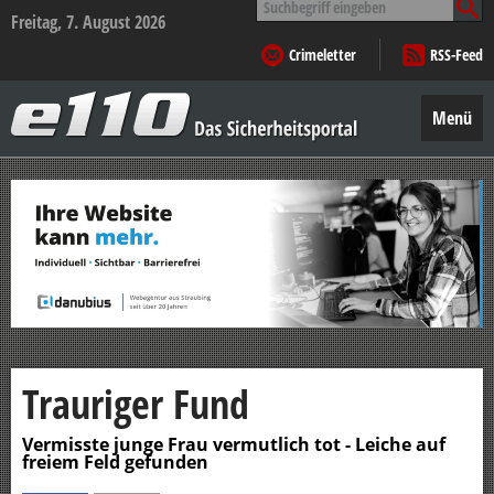
nach:
Freitag, 7. August 2026
Crimeletter
RSS-Feed
e110
–
Menü
Das
Sicherheitsportal
Zum
Inhalt
springen
Trauriger Fund
Vermisste junge Frau vermutlich tot - Leiche auf
freiem Feld gefunden