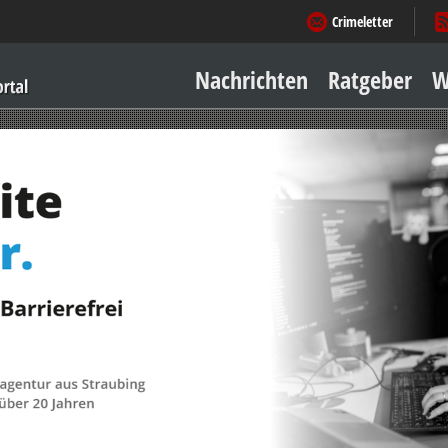
Crimeletter
Nachrichten
Ratgeber
W
Sicher zu Hause
Sicher unterwegs
Geld & Einkauf
Amore & mehr
Mobiles Leben
Arbeitsleben