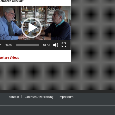
efahren aufklärt.
o-
er
00:00
04:57
eitere Videos
Kontakt
Datenschutzerklärung
Impressum