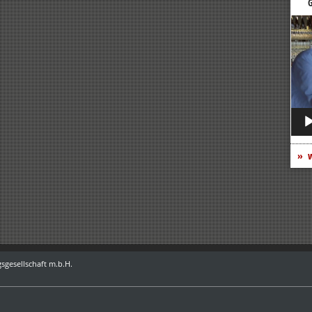
G
Vide
Play
w
sgesellschaft m.b.H.