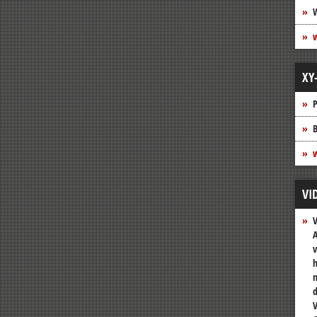
XY
P
B
w
VI
A
v
h
n
V