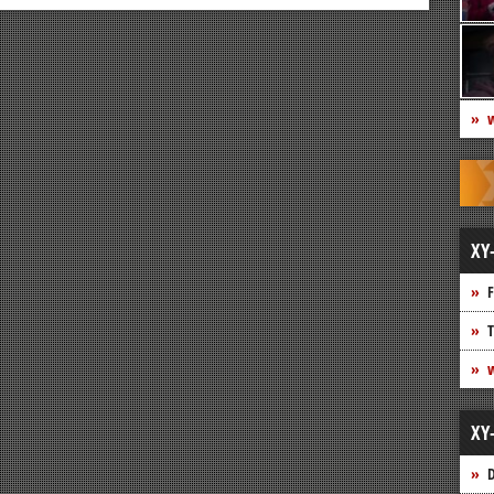
w
XY
F
T
w
XY
D