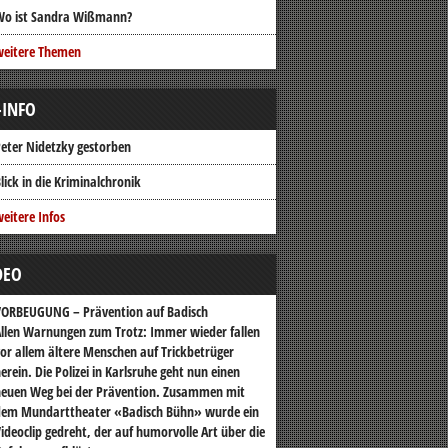
Wo ist Sandra Wißmann?
weitere Themen
-INFO
eter Nidetzky gestorben
lick in die Kriminalchronik
eitere Infos
DEO
VORBEUGUNG – Prävention auf Badisch
llen Warnungen zum Trotz: Immer wieder fallen
or allem ältere Menschen auf Trickbetrüger
erein. Die Polizei in Karlsruhe geht nun einen
euen Weg bei der Prävention. Zusammen mit
dem Mundarttheater «Badisch Bühn» wurde ein
ideoclip gedreht, der auf humorvolle Art über die