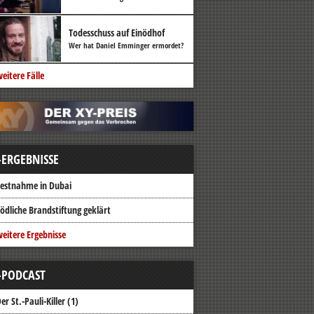
Todesschuss auf Einödhof
Wer hat Daniel Emminger ermordet?
eitere Fälle
-ERGEBNISSE
estnahme in Dubai
ödliche Brandstiftung geklärt
eitere Ergebnisse
-PODCAST
er St.-Pauli-Killer (1)