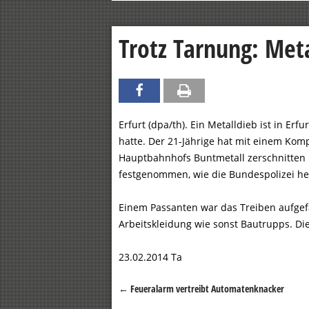
Trotz Tarnung: Meta
Erfurt (dpa/th). Ein Metalldieb ist in Erf
hatte. Der 21-Jährige hat mit einem Kom
Hauptbahnhofs Buntmetall zerschnitten 
festgenommen, wie die Bundespolizei heu
Einem Passanten war das Treiben aufgefal
Arbeitskleidung wie sonst Bautrupps. Di
23.02.2014 Ta
←
Feueralarm vertreibt Automatenknacker
Beitragsnavigation