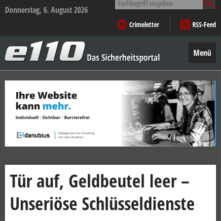
nach:
Donnerstag, 6. August 2026
Crimeletter
RSS-Feed
e110
–
Menü
Das
Sicherheitsportal
Zum
Inhalt
springen
Tür auf, Geldbeutel leer –
Unseriöse Schlüsseldienste