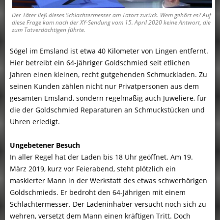
Der Täter ließ dieses Schlachtermesser am Tatort zurück. Wem gehört es? Auf
diese Frage kam nach der XY-Sendung vom 15. April 2020 keine Antwort, die
zum Tatverdächtigen führte.
Sögel im Emsland ist etwa 40 Kilometer von Lingen entfernt.
Hier betreibt ein 64-jähriger Goldschmied seit etlichen
Jahren einen kleinen, recht gutgehenden Schmuckladen. Zu
seinen Kunden zählen nicht nur Privatpersonen aus dem
gesamten Emsland, sondern regelmäßig auch Juweliere, für
die der Goldschmied Reparaturen an Schmuckstücken und
Uhren erledigt.
Ungebetener Besuch
In aller Regel hat der Laden bis 18 Uhr geöffnet. Am 19.
März 2019, kurz vor Feierabend, steht plötzlich ein
maskierter Mann in der Werkstatt des etwas schwerhörigen
Goldschmieds. Er bedroht den 64-Jährigen mit einem
Schlachtermesser. Der Ladeninhaber versucht noch sich zu
wehren, versetzt dem Mann einen kräftigen Tritt. Doch