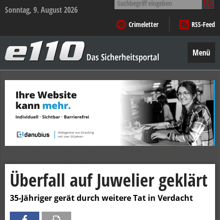
nach:
Sonntag, 9. August 2026
Crimeletter
RSS-Feed
e110
–
Menü
Das
Sicherheitsportal
Zum
Inhalt
springen
Überfall auf Juwelier geklärt
35-Jähriger gerät durch weitere Tat in Verdacht