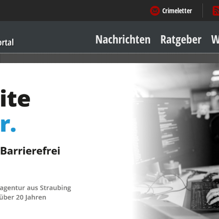
Crimeletter
Nachrichten
Ratgeber
W
Sicher zu Hause
Sicher unterwegs
Geld & Einkauf
Amore & mehr
Mobiles Leben
Arbeitsleben