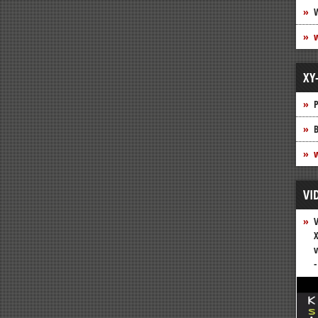
XY
P
B
w
VI
V
X
v
-
Vide
Play