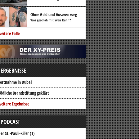
Ohne Geld und Ausweis weg
Was geschah mit Sven Kühn?
eitere Fälle
-ERGEBNISSE
estnahme in Dubai
ödliche Brandstiftung geklärt
eitere Ergebnisse
-PODCAST
er St.-Pauli-Killer (1)