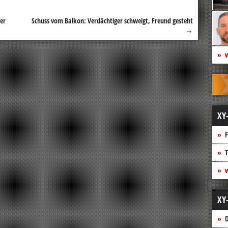
er
Schuss vom Balkon: Verdächtiger schweigt, Freund gesteht
→
w
XY
F
T
w
XY
D