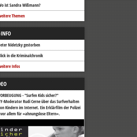
Wo ist Sandra Wißmann?
weitere Themen
-INFO
eter Nidetzky gestorben
lick in die Kriminalchronik
eitere Infos
DEO
ORBEUGUNG - "Surfen Kids sicher?"
Y-Moderator Rudi Cerne über das Surfverhalten
on Kindern im Internet. Ein Erklärfilm der Polizei
 vor allem für «ahnungslose Eltern».
o-
er