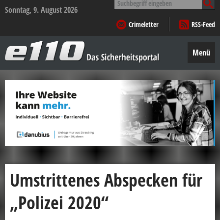
nach:
Sonntag, 9. August 2026
Crimeletter
RSS-Feed
e110
–
Menü
Das
Sicherheitsportal
Zum
Inhalt
springen
Umstrittenes Abspecken für
„Polizei 2020“