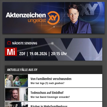
NÄCHSTE SENDUNG
Mi
ZDF
|
19.08.2026
|
20:15 Uhr
AKTUELLE FÄLLE AUS XY
Von Familienfest verschwunden
Wer hat Inga (5) noch gesehen?
Todesschuss auf Einödhof
Wer hat Daniel Emminger ermordet?
Räuber in Mehrfamilienhaus