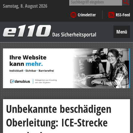
nach:
Samstag, 8. August 2026
Crimeletter
RSS-Feed
e110
–
Menü
Das
Sicherheitsportal
Zum
Inhalt
springen
Unbekannte beschädigen
Oberleitung: ICE-Strecke