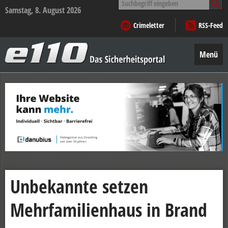
nach:
Samstag, 8. August 2026
Crimeletter
RSS-Feed
e110
–
Menü
Das
Sicherheitsportal
Zum
Inhalt
springen
Unbekannte setzen
Mehrfamilienhaus in Brand