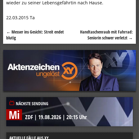
wieder zu seiner Lebensgefährtin nach Hause.
22.03.2015 Ta
←
Messer ins Gesicht: Streit endet
Handtaschenraub mit Fahrrad:
Beitragsnavigation
blutig
Seniorin schwer verletzt
→
NÄCHSTE SENDUNG
Mi
ZDF
|
19.08.2026
|
20:15 Uhr
AKTUELLE FÄLLE AUS XY