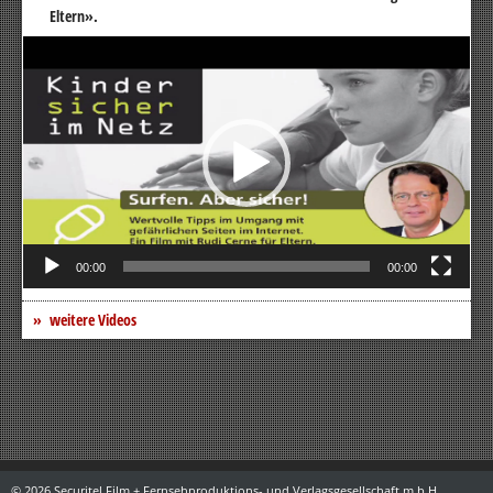
Eltern».
Video-
Player
00:00
00:00
weitere Videos
© 2026 Securitel Film + Fernsehproduktions- und Verlagsgesellschaft m.b.H.