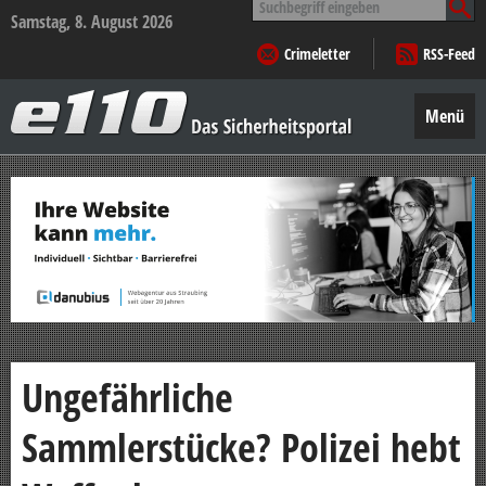
nach:
Samstag, 8. August 2026
Crimeletter
RSS-Feed
e110
–
Menü
Das
Sicherheitsportal
Zum
Inhalt
springen
Ungefährliche
Sammlerstücke? Polizei hebt