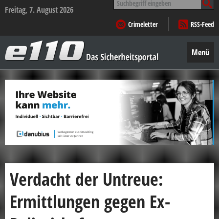
nach:
Freitag, 7. August 2026
Crimeletter
RSS-Feed
e110
–
Menü
Das
Sicherheitsportal
Zum
Inhalt
springen
Verdacht der Untreue:
Ermittlungen gegen Ex-