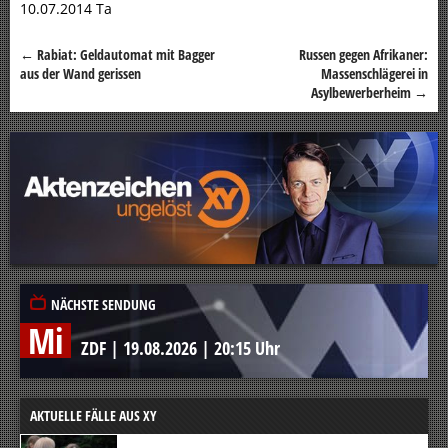
10.07.2014 Ta
←
Rabiat: Geldautomat mit Bagger
Russen gegen Afrikaner:
Beitragsnavigation
aus der Wand gerissen
Massenschlägerei in
Asylbewerberheim
→
NÄCHSTE SENDUNG
Mi
ZDF
|
19.08.2026
|
20:15 Uhr
AKTUELLE FÄLLE AUS XY