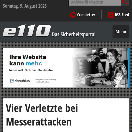
nach:
Sonntag, 9. August 2026
Crimeletter
RSS-Feed
e110
–
Menü
Das
Sicherheitsportal
Zum
Inhalt
springen
Vier Verletzte bei
Messerattacken