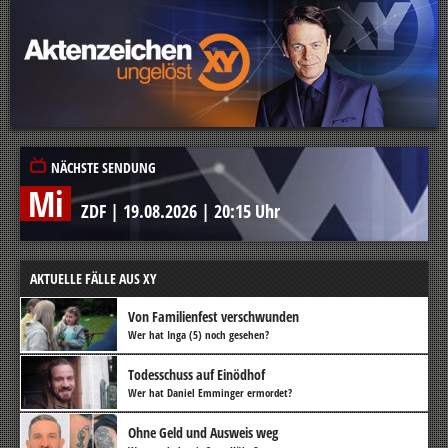
NÄCHSTE SENDUNG
Mi
ZDF
|
19.08.2026
|
20:15 Uhr
AKTUELLE FÄLLE AUS XY
Von Familienfest verschwunden
Wer hat Inga (5) noch gesehen?
Todesschuss auf Einödhof
Wer hat Daniel Emminger ermordet?
Ohne Geld und Ausweis weg