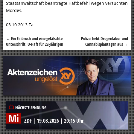
Staatsanwaltschaft beantragte Haftbefehl wegen versuchten
Mordes.
03.10.2013 Ta
←
Ein Einbruch und eine gefälschte
Polizei hebt Drogenlabor und
Beitragsnavigation
Unterschrift: U-Haft für 22-Jährigen
Cannabisplantagen aus
→
NÄCHSTE SENDUNG
Mi
ZDF
|
19.08.2026
|
20:15 Uhr