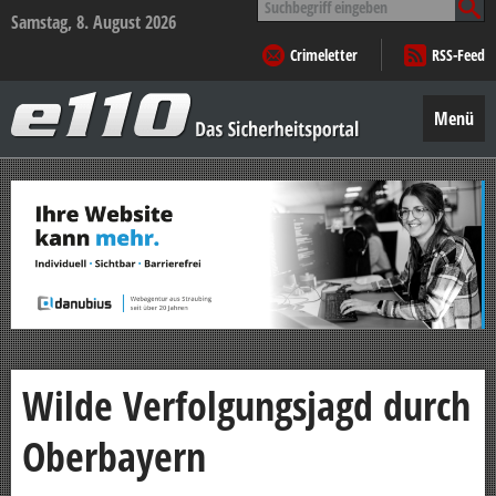
nach:
Samstag, 8. August 2026
Crimeletter
RSS-Feed
e110
–
Menü
Das
Sicherheitsportal
Zum
Inhalt
springen
Wilde Verfolgungsjagd durch
Oberbayern