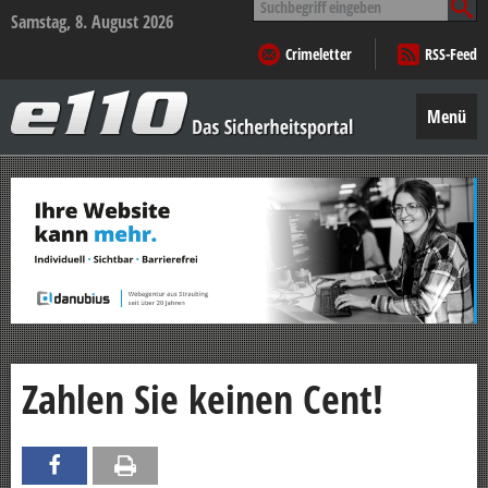
nach:
Samstag, 8. August 2026
Crimeletter
RSS-Feed
e110
–
Menü
Das
Sicherheitsportal
Zum
Inhalt
springen
Zahlen Sie keinen Cent!