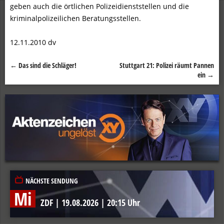
geben auch die örtlichen Polizeidienststellen und die
kriminalpolizeilichen Beratungsstellen.
12.11.2010 dv
←
Das sind die Schläger!
Stuttgart 21: Polizei räumt Pannen
Beitragsnavigation
ein
→
NÄCHSTE SENDUNG
Mi
ZDF
|
19.08.2026
|
20:15 Uhr