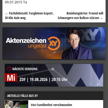
09.07.2015 Ta
←
Fischdiebstahl: Fangleinen kaputt,
Beziehungskrise: Freund will
Beitragsnavigation
30 Kilo Aale weg
Schwangere von Balkon stürzen
→
NÄCHSTE SENDUNG
Mi
ZDF
|
19.08.2026
|
20:15 Uhr
AKTUELLE FÄLLE AUS XY
Von Familienfest verschwunden