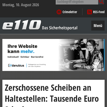
nach:
Montag, 10. August 2026
Crimeletter
RSS-Feed
e110
–
Menü
Das
Sicherheitsportal
Zum
Inhalt
springen
Zerschossene Scheiben an
Haltestellen: Tausende Euro