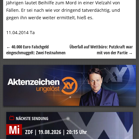
Jährigen lautet Beihilfe zum Mord in einer Vielzahl von
Fällen. Er sei nach wie vor dringend tatverdächtig, und
gegen ihn werde weiter ermittelt, hieß es.
11.04.2014 Ta
←
40.000 Euro Falschgeld
Überfall auf Wettbüro: Putzkraft war
Beitragsnavigation
eingeschmuggelt: Zwei Festnahmen
mit von der Partie
→
NÄCHSTE SENDUNG
Mi
ZDF
|
19.08.2026
|
20:15 Uhr