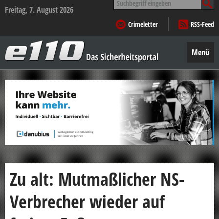
nach:
Freitag, 7. August 2026
Crimeletter
RSS-Feed
e110
–
Menü
Das
Sicherheitsportal
Zum
Inhalt
springen
Zu alt: Mutmaßlicher NS-
Verbrecher wieder auf