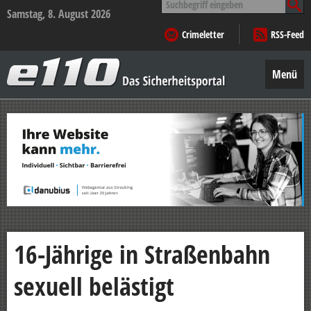
nach:
Samstag, 8. August 2026
Crimeletter
RSS-Feed
e110
–
Menü
Das
Sicherheitsportal
Zum
Inhalt
springen
16-Jährige in Straßenbahn
sexuell belästigt