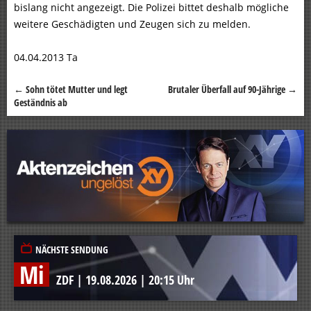
bislang nicht angezeigt. Die Polizei bittet deshalb mögliche
weitere Geschädigten und Zeugen sich zu melden.
04.04.2013 Ta
←
Sohn tötet Mutter und legt
Brutaler Überfall auf 90-Jährige
→
Beitragsnavigation
Geständnis ab
NÄCHSTE SENDUNG
Mi
ZDF
|
19.08.2026
|
20:15 Uhr