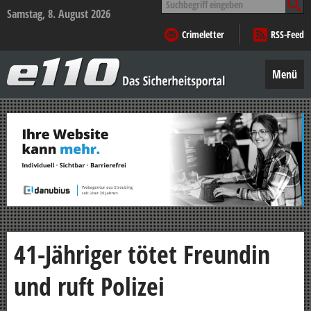
nach:
Samstag, 8. August 2026
Crimeletter
RSS-Feed
e110
–
Menü
Das
Sicherheitsportal
Zum
Inhalt
springen
41-Jähriger tötet Freundin
und ruft Polizei