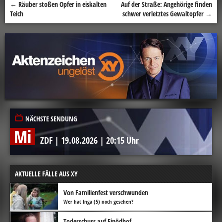
←
Räuber stoßen Opfer in eiskalten
Auf der Straße: Angehörige finden
Beitragsnavigation
Teich
schwer verletztes Gewaltopfer
→
NÄCHSTE SENDUNG
Mi
ZDF
|
19.08.2026
|
20:15 Uhr
AKTUELLE FÄLLE AUS XY
Von Familienfest verschwunden
Wer hat Inga (5) noch gesehen?
Todesschuss auf Einödhof