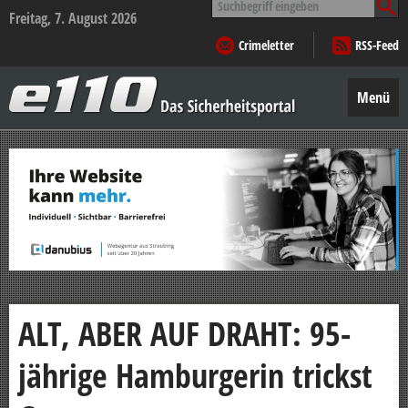
nach:
Freitag, 7. August 2026
Crimeletter
RSS-Feed
e110
–
Menü
Das
Sicherheitsportal
Zum
Inhalt
springen
ALT, ABER AUF DRAHT: 95-
jährige Hamburgerin trickst