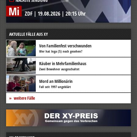
NÄCHSTE SENDUNG
Mi
ZDF
|
19.08.2026
|
20:15 Uhr
AKTUELLE FÄLLE AUS XY
Von Familienfest verschwunden
Wer hat Inga (5) noch gesehen?
Räuber in Mehrfamilienhaus
Zwei Bewohner ausgeschaltet
Mord an Millionärin
Fall seit 1997 ungeklärt
weitere Fälle