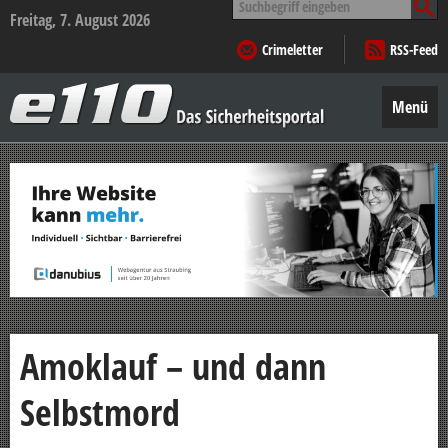
nach:
Freitag, 7. August 2026
Crimeletter
RSS-Feed
e110
–
Menü
Das
Sicherheitsportal
Zum
Inhalt
springen
Amoklauf – und dann
Selbstmord