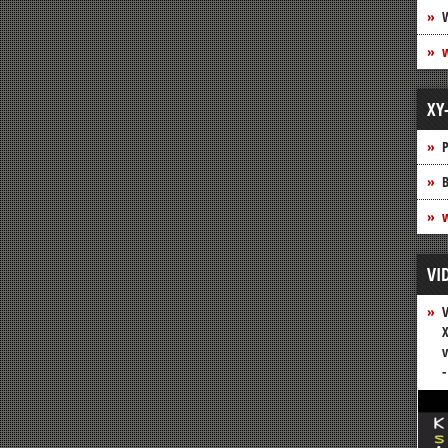
XY
P
B
w
VI
V
X
v
-
Vide
Play