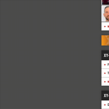
w
XY
F
T
w
XY
D