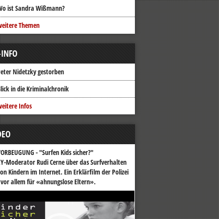
Wo ist Sandra Wißmann?
weitere Themen
-INFO
eter Nidetzky gestorben
lick in die Kriminalchronik
eitere Infos
DEO
ORBEUGUNG - "Surfen Kids sicher?"
Y-Moderator Rudi Cerne über das Surfverhalten
on Kindern im Internet. Ein Erklärfilm der Polizei
 vor allem für «ahnungslose Eltern».
o-
er