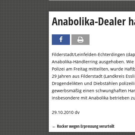
Anabolika-Dealer h
Filderstadt/Leinfelden-Echterdingen (dap
Anabolika-Händlerring ausgehoben. Wie d
Polizei am Freitag mitteilten, wurde Haf
29 Jahren aus Filderstadt (Landkreis Essl
Drogendelikten und Diebstählen polizei
gewerbsmäßig einen schwunghaften Hande
insbesondere mit Anabolika betrieben z
29.10.2010 dv
←
Rocker wegen Erpressung verurteilt
Beitragsnavigation