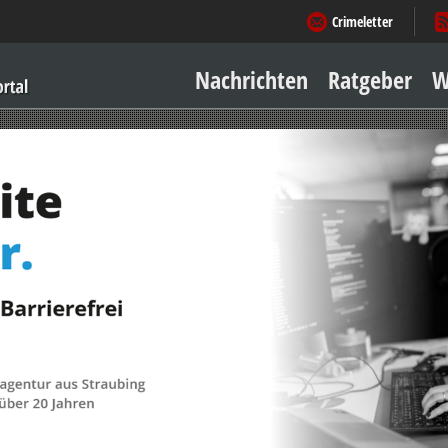
Crimeletter
Nachrichten
Ratgeber
W
Sicher zu Hause
Sicher unterwegs
Geld & Einkauf
Amore & mehr
Mobiles Leben
Arbeitsleben