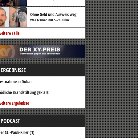
Ohne Geld und Ausweis weg
Was geschah mit Sven Kühn?
eitere Fälle
-ERGEBNISSE
estnahme in Dubai
ödliche Brandstiftung geklärt
eitere Ergebnisse
-PODCAST
er St.-Pauli-Killer (1)