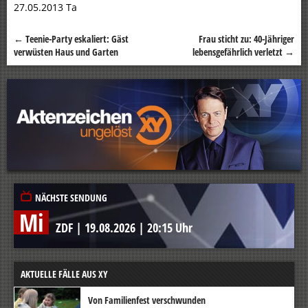
27.05.2013 Ta
←
Teenie-Party eskaliert: Gäst
Frau sticht zu: 40-Jähriger
Beitragsnavigation
verwüsten Haus und Garten
lebensgefährlich verletzt
→
NÄCHSTE SENDUNG
Mi
ZDF
|
19.08.2026
|
20:15 Uhr
AKTUELLE FÄLLE AUS XY
Von Familienfest verschwunden