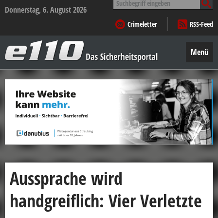
nach:
Donnerstag, 6. August 2026
Crimeletter
RSS-Feed
e110
–
Menü
Das
Sicherheitsportal
Zum
Inhalt
springen
Aussprache wird
handgreiflich: Vier Verletzte