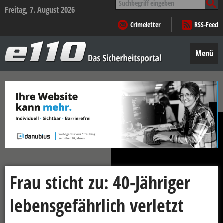
nach:
Freitag, 7. August 2026
Crimeletter
RSS-Feed
e110
–
Menü
Das
Sicherheitsportal
Zum
Inhalt
springen
Frau sticht zu: 40-Jähriger
lebensgefährlich verletzt